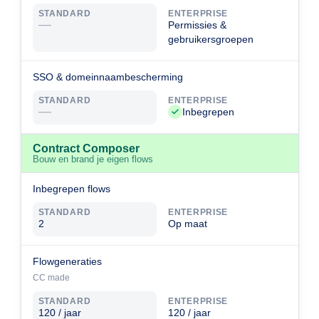
STANDARD
ENTERPRISE
—
Permissies &
gebruikersgroepen
SSO & domeinnaambescherming
STANDARD
ENTERPRISE
—
Inbegrepen
Contract Composer
Bouw en brand je eigen flows
Inbegrepen flows
STANDARD
ENTERPRISE
2
Op maat
Flowgeneraties
CC made
STANDARD
ENTERPRISE
120 / jaar
120 / jaar