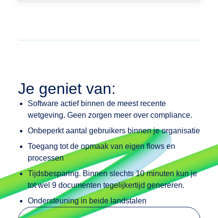
Je geniet van:
Software actief binnen de meest recente
wetgeving. Geen zorgen meer over compliance.
Onbeperkt aantal gebruikers binnen je organisatie
Toegang tot de opmaak van eigen flows en
processen
Tijdsbesparing. Binnen slechts 10 minuten kun je
tot wel 9 documenten tegelijkertijd genereren.
Ondersteuning in beide landstalen