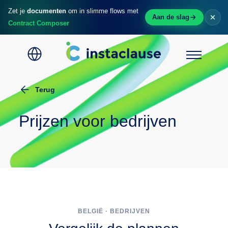
Zet je
documenten
om in slimme flows met
Aan de slag
Contract Composer
Terug
Home
Voor wie
Prijzen voor bedrijven
Tool
Contract Composer
Prijzen
Blog
BELGIË · BEDRIJVEN