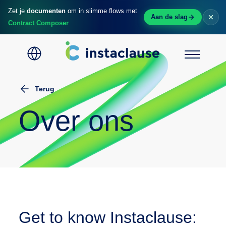
Zet je
documenten
om in slimme flows met
Aan de slag
Contract Composer
Terug
Home
Over ons
Voor wie
Tool
Contract Composer
Prijzen
Blog
Get to know Instaclause: